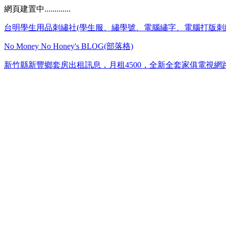
網頁建置中.............
台明學生用品刺繡社(學生服、繡學號、電腦繡字、電腦打版刺
No Money No Honey's BLOG(部落格)
新竹縣新豐鄉套房出租訊息，月租4500，全新全套家俱電視網路